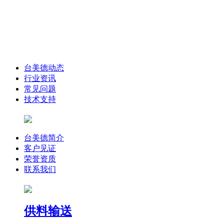
台美德动态
行业资讯
常见问题
技术支持
台美德简介
客户见证
荣誉资质
联系我们
供料输送